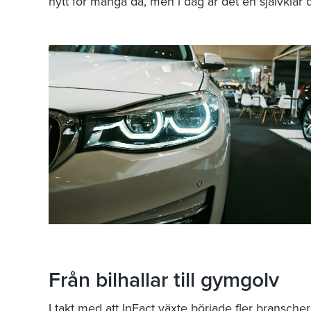
nytt för många då, men i dag är det en självklar d
Från bilhallar till gymgolv
I takt med att InFact växte började fler bransch