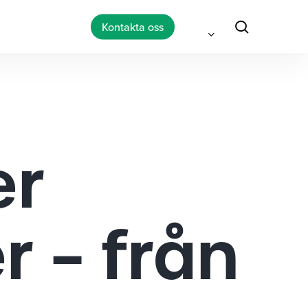
search
Kontakta oss
er
 – från