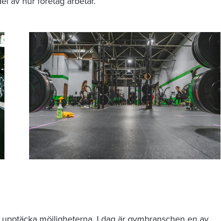
el av hur företag arbetar.
er upptäcka möjligheterna. I dag är gymbranschen en av