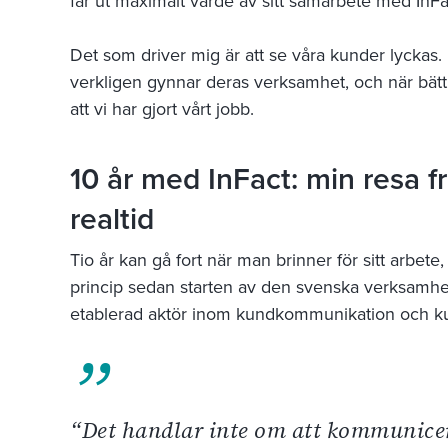
får ut maximalt värde av sitt samarbete med InFa
Det som driver mig är att se våra kunder lyckas.
verkligen gynnar deras verksamhet, och när bättre
att vi har gjort vårt jobb.
10 år med InFact: min resa frå
realtid
Tio år kan gå fort när man brinner för sitt arbete
princip sedan starten av den svenska verksamheten
etablerad aktör inom kundkommunikation och k
”
“Det handlar inte om att kommunice